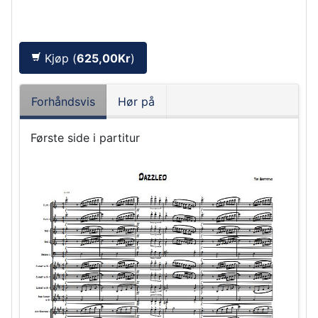
Kjøp (
625,00Kr
)
Forhåndsvis
Hør på
Første side i partitur