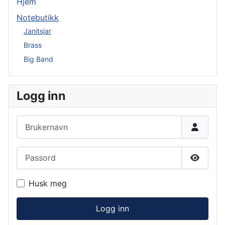
Hjem
Notebutikk
Janitsjar
Brass
Big Band
Logg inn
Brukernavn
Passord
Vis pas
Husk meg
Logg inn