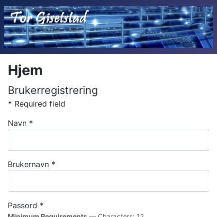
Hjem
Brukerregistrering
*
Required field
Navn
*
Brukernavn
*
Passord
*
Minimum Requirements
— Characters: 12