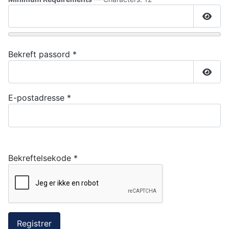
Vis p
Bekreft passord
*
Vis p
E-postadresse
*
Bekreftelsekode
*
Registrer